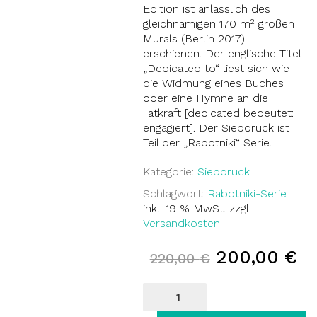
Edition ist anlässlich des
gleichnamigen 170 m² großen
Murals (Berlin 2017)
erschienen. Der englische Titel
„Dedicated to“ liest sich wie
die Widmung eines Buches
oder eine Hymne an die
Tatkraft [dedicated bedeutet:
engagiert]. Der Siebdruck ist
Teil der „Rabotniki“ Serie.
Kategorie:
Siebdruck
Schlagwort:
Rabotniki-Serie
inkl. 19 % MwSt.
zzgl.
Versandkosten
Ursprünglic
Ak
200,00
€
220,00
€
Preis
Pr
Dedicated
war:
ist
to
Menge