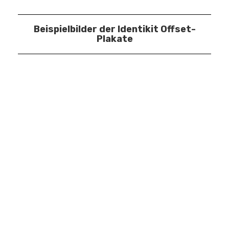
Beispielbilder der Identikit Offset-
Plakate
Suche
Instagram
Email + Newsletter
Impressum
Datenschutzerklärung
AGB
Widerrufsbelehrung
Zahlungsarten
Versand
© Copyright 2025 |
Various & Gould