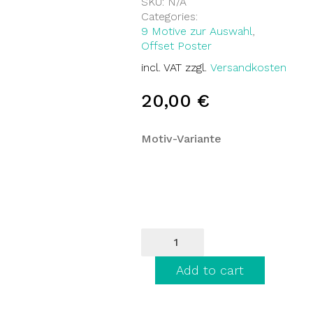
SKU:
N/A
Categories:
9 Motive zur Auswahl
,
Offset Poster
incl. VAT
zzgl.
Versandkosten
20,00
€
Motiv-Variante
Identikit
Plakat
quantity
Add to cart