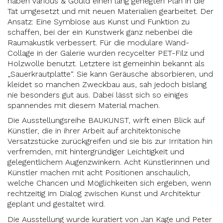
haben Various & Gould einen lang gehegten Plan in die
Tat umgesetzt und mit neuen Materialien gearbeitet. Der
Ansatz: Eine Symbiose aus Kunst und Funktion zu
schaffen, bei der ein Kunstwerk ganz nebenbei die
Raumakustik verbessert. Für die modulare Wand-
Collage in der Galerie wurden recycelter PET-Filz und
Holzwolle benutzt. Letztere ist gemeinhin bekannt als
„Sauerkrautplatte“. Sie kann Geräusche absorbieren, und
kleidet so manchen Zweckbau aus, sah jedoch bislang
nie besonders gut aus. Dabei lässt sich so einiges
spannendes mit diesem Material machen.
Die Ausstellungsreihe BAUKUNST, wirft einen Blick auf
Künstler, die in ihrer Arbeit auf architektonische
Versatzstücke zurückgreifen und sie bis zur Irritation hin
verfremden, mit hintergründiger Leichtigkeit und
gelegentlichem Augenzwinkern. Acht Künstlerinnen und
Künstler machen mit acht Positionen anschaulich,
welche Chancen und Möglichkeiten sich ergeben, wenn
rechtzeitig im Dialog zwischen Kunst und Architektur
geplant und gestaltet wird.
Die Ausstellung wurde kuratiert von Jan Kage und Peter